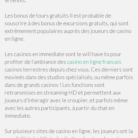
le tennis.
Les bonus de tours gratuits Il est probable de
souscrire à des bonus de excursions gratuits, qui sont
extrêmement populaires auprès des joueurs de casino
en ligne.
Les casinos en immediate sont le will have to pour
profiter de l’ambiance des
casino en ligne francais
casinos terrestres depuis chez vous. Ces derniers sont
movieés dans des studios spécialisés, ou même parfois
dans de grands casinos ! Les functions sont
retransmises en streaming HD et permettent aux
joueurs d’interagir avec le croupier, et parfois même
avec les autres participants, à partir du chat en
immediate.
Sur plusieurs sites de casino en ligne, les joueurs ont la