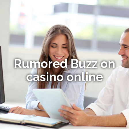
Rumored Buzz on
casino online