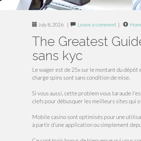
July 8, 2026
|
Leave a comment
|
Hom
The Greatest Guide
sans kyc
Le wager est de 25x sur le montant du dépôt et
charge spins sont sans condition de mise.
Si vous aussi, cette problem vous taraude l'esp
clefs pour débusquer les meilleurs sites qui o
Mobile casino sont optimisés pour une utilisati
à partir d’une application ou simplement dep
Ce sont trois bonus de bienvenue qui vous so