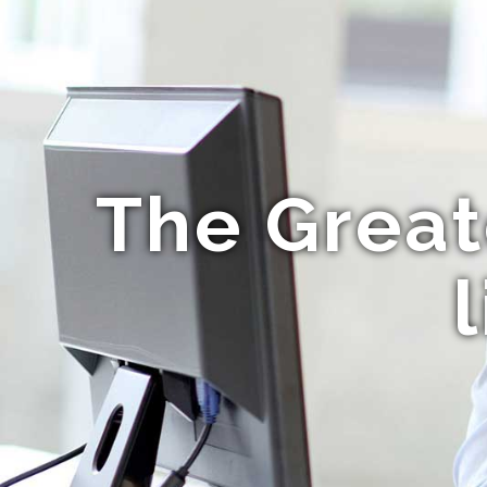
The Great