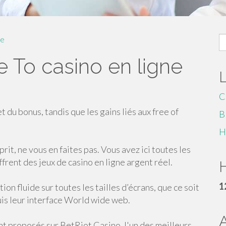
S
e
fo
 To casino en ligne
C
 du bonus, tandis que les gains liés aux free of
B
H
rit, ne vous en faites pas. Vous avez ici toutes les
ffrent des jeux de casino en ligne argent réel.
H
1
on fluide sur toutes les tailles d’écrans, que ce soit
uis leur interface World wide web.
nt proposés sur BetRiot Casino, l'un des meilleurs