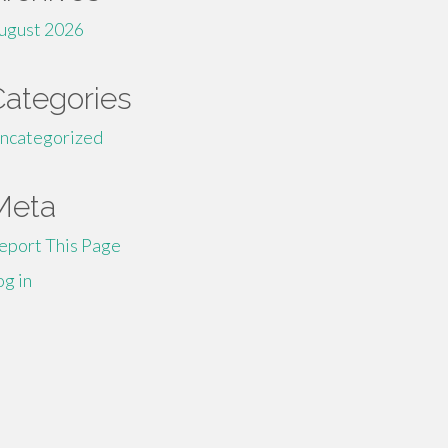
ugust 2026
Categories
ncategorized
Meta
eport This Page
og in