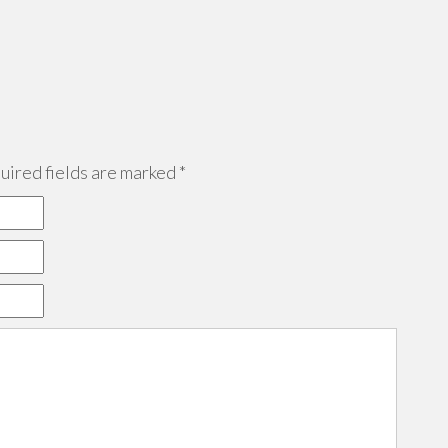
ired fields are marked
*