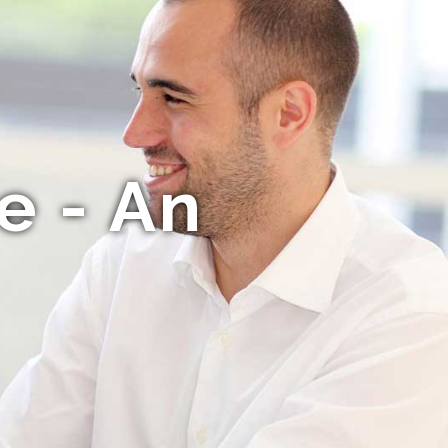
e - An