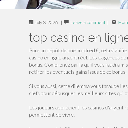
July 8, 2026
|
Leave a comment
|
Hom
top casino en lign
Pour un dépôt de one hundred €, cela signifie
casino en ligne argent réel. Les exigences d
bonus. Comprenez par là qu’il vous faudra mis
retirer les éventuels gains issus de ce bonus.
Si vous aussi, cette dilemma vous taraude l'esp
clefs pour débusquer les meilleurs sites qui o
Les joueurs apprécient les casinos d'argent ré
permettent de vivre.