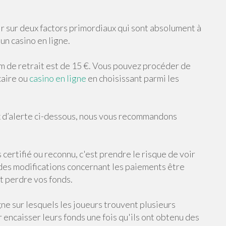
nir sur deux factors primordiaux qui sont absolument à
un casino en ligne.
 de retrait est de 15 €. Vous pouvez procéder de
caire ou
casino en ligne
en choisissant parmi les
ux d’alerte ci-dessous, nous vous recommandons
s certifié ou reconnu, c'est prendre le risque de voir
 des modifications concernant les paiements être
t perdre vos fonds.
igne sur lesquels les joueurs trouvent plusieurs
ncaisser leurs fonds une fois qu'ils ont obtenu des